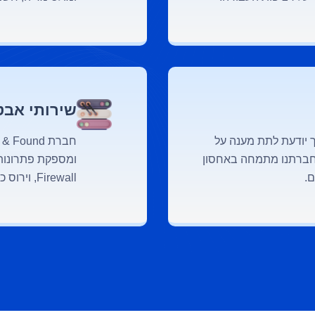
שירותי אבט
Host & Fo מחזיקה ב-Private Cloud, אך יודעת לתת מענה על
ענן שהשוק מציע (AWS, Azure וכו'). חברתנו מתמחה באחסון
ומספקת פתרונות
Firewall, וירוס כופר, סינון דואר ווירוסים, ועוד).