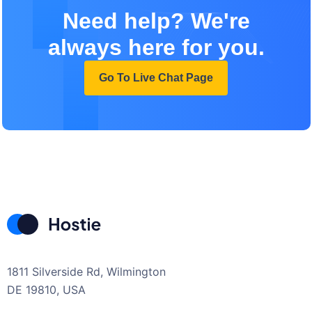
Need help? We're
always here for you.
Go To Live Chat Page
1811 Silverside Rd, Wilmington
DE 19810, USA